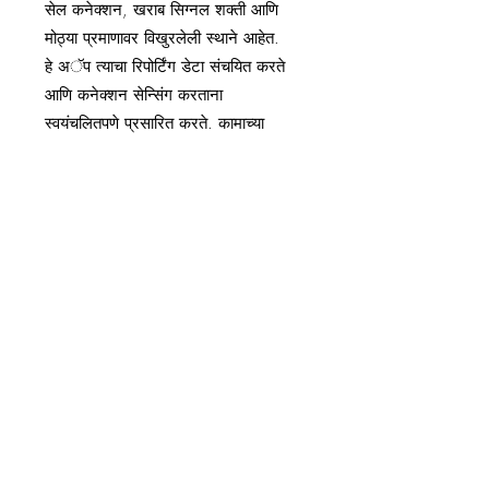
सेल कनेक्शन, खराब सिग्नल शक्ती आणि
मोठ्या प्रमाणावर विखुरलेली स्थाने आहेत.
हे अॅप त्याचा रिपोर्टिंग डेटा संचयित करते
आणि कनेक्शन सेन्सिंग करताना
स्वयंचलितपणे प्रसारित करते. कामाच्या
प्रकारावर आधारित जिओ-फेन्सिंग उत्कृष्ट
आहे. एक वर्षानंतर, आम्हाला बदलण्याचे
कारण नाही. नाही, हे विनामूल्य नाही, परंतु
एक उत्कृष्ट अॅप आहे.
पीटर टॉवर