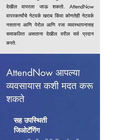
देखील वापरला जाऊ शकतो. AttendNow
वापरकर्त्यांचे नेटवर्क खराब किंवा कोणतेही नेटवर्क
नसताना आणि पेरोल आणि रजा व्यवस्थापनासह
समाकलित असताना देखील वरील सर्व प्रदान
करते.
AttendNow आपल्या
व्यवसायास कशी मदत करू
शकते
सह उपस्थिती
जिओटॅगिंग