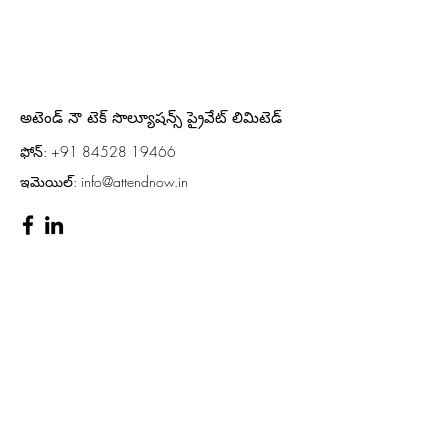
అటెండ్ నౌ టెక్ సొల్యూషన్స్ ప్రైవేట్ లిమిటెడ్
ఫోన్:
+91 84528 19466
ఇమెయిల్:
info@attendnow.in
Privacy Policy
Terms & Conditions