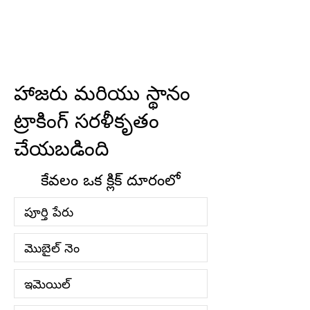
ఇప్పుడు
హాజరు
హాజరు మరియు స్థానం
ట్రాకింగ్ సరళీకృతం
చేయబడింది
కేవలం ఒక క్లిక్ దూరంలో