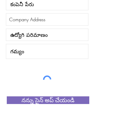
నన్ను సైన్ అప్ చేయండి