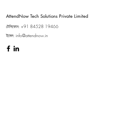
AttendNow Tech Solutions Private Limited
টেলিফোন:
+91 84528 19466
ইমেল:
info@attendnow.in
Privacy Policy
Terms & Conditions
Refund Policy