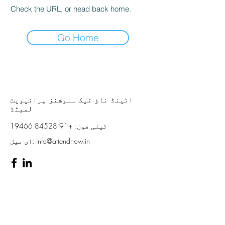
Check the URL, or head back home.
Go Home
اٹینڈ ناؤ ٹیک سلوشنز پرائیویٹ
لمیٹڈ
ٹیلی فون:
+91 84528 19466
info@attendnow.in
ای میل: