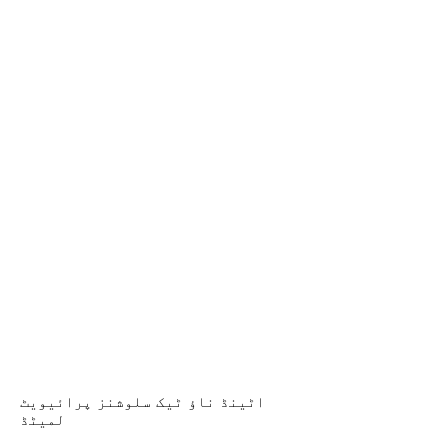
ابھی
حاضر
ہوں۔
اٹینڈ ناؤ ٹیک سلوشنز پرائیویٹ
لمیٹڈ