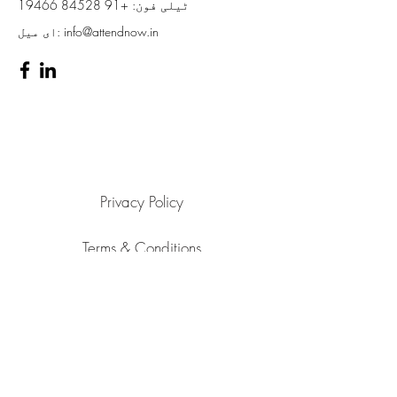
ٹیلی فون:
+91 84528 19466
info@attendnow.in
ای میل:
Privacy Policy
Terms & Conditions
Refund Policy
Shipping Policy